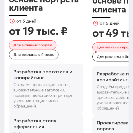
основе п
клиента
клиента
от 3 дней
от 5 дней
от 19 тыс. ₽
от 49 ты
Для активных продаж
Для активных прод
Для рекламы в Яндекс
Для рекламы в Янд
Разработка прототипа и
Разработка пр
копирайтинг
копирайтинг
Создаём продающие тексты,
Создаём продающ
выразительные заголовки,
выразительные за
призывы, действию и триггеры
призывы, действи
увеличивающие число
увеличивающие ч
обращений
обращений
Разработка стиля
Проектировани
оформления
опроса