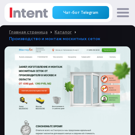
Чат-бот Telegram
›
›
Главная страница
Каталог
Производство и монтаж москитных сеток