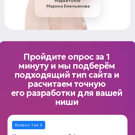
Маркетолог
Марина Емельянова
Пройдите опрос за 1
минуту и мы подберём
подходящий тип сайта и
расчитаем точную
его разработки для вашей
ниши
Вопрос 1 из 5
Вопрос 2 из 5
Вопрос 3 из 5
Вопрос 4 из 5