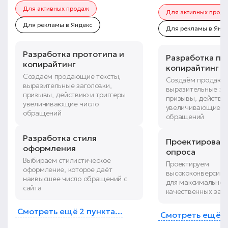
Для активных продаж
Для активных прод
Для рекламы в Яндекс
Для рекламы в Янд
Разработка прототипа и
Разработка пр
копирайтинг
копирайтинг
Создаём продающие тексты,
Создаём продающ
выразительные заголовки,
выразительные за
призывы, действию и триггеры
призывы, действи
увеличивающие число
увеличивающие ч
обращений
обращений
Разработка стиля
Проектировани
оформления
опроса
Выбираем стилистическое
Проектируем
оформление, которое даёт
высококонверсинн
наивысшее число обращений с
для максимальног
сайта
качественных зая
Смотреть ещё 2 пункта...
Смотреть ещё 6 