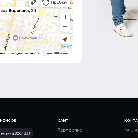
КЕЙСОВ
САЙТ
КОНТ
Калуга
Портфолио
селения В2С (33)